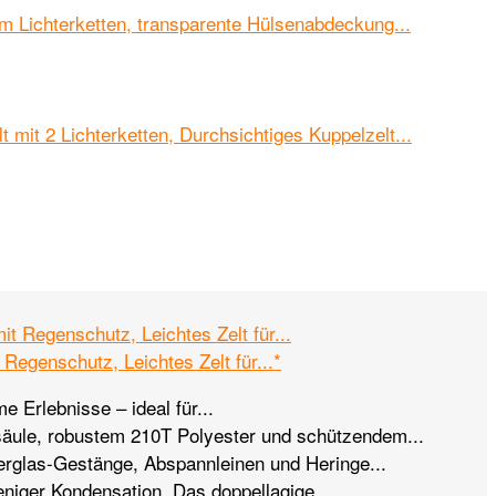
Regenschutz, Leichtes Zelt für...*
 Erlebnisse – ideal für...
äule, robustem 210T Polyester und schützendem...
berglas-Gestänge, Abspannleinen und Heringe...
eniger Kondensation. Das doppellagige...