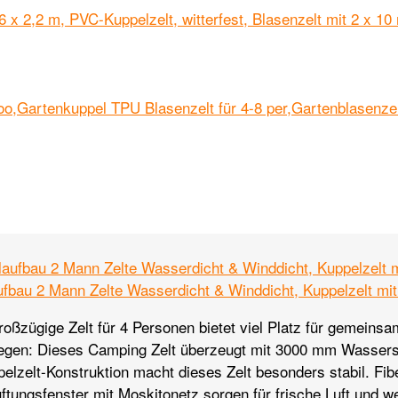
fbau 2 Mann Zelte Wasserdicht & Winddicht, Kuppelzelt mit 
ßzügige Zelt für 4 Personen bietet viel Platz für gemeinsame
Regen: Dieses Camping Zelt überzeugt mit 3000 mm Wassers
pelzelt-Konstruktion macht dieses Zelt besonders stabil. Fi
ftungsfenster mit Moskitonetz sorgen für frische Luft und w